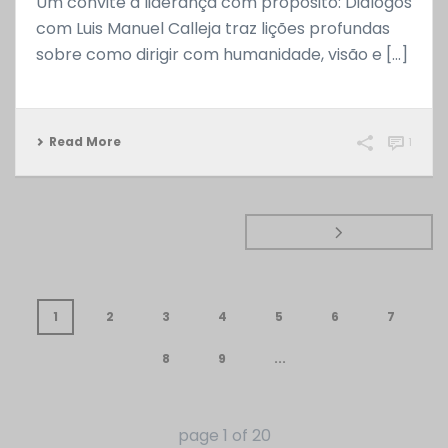
Um convite à liderança com propósito: Diálogos
com Luis Manuel Calleja traz lições profundas
sobre como dirigir com humanidade, visão e [...]
Read More
1
1
2
3
4
5
6
7
8
9
...
page
1
of
20