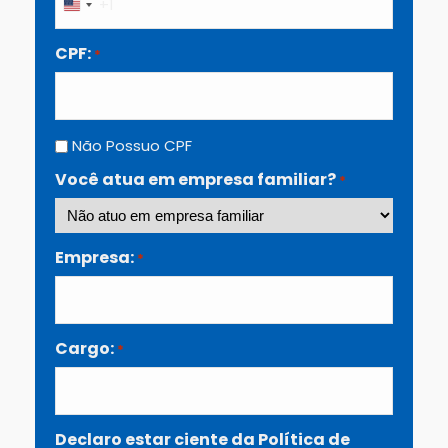
+1
U
n
i
CPF:
*
t
e
d
S
t
Não
Não Possuo CPF
a
Possuo
t
CPF
Você atua em empresa familiar?
*
e
s
+
1
Empresa:
*
Cargo:
*
Declaro estar ciente da Política de