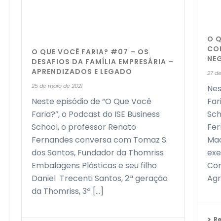
O Q
CO
O QUE VOCÊ FARIA? #07 – OS
NE
DESAFIOS DA FAMÍLIA EMPRESÁRIA –
APRENDIZADOS E LEGADO
27 de
25 de maio de 2021
Nes
Neste episódio de “O Que Você
Far
Faria?”, o Podcast do ISE Business
Sch
School, o professor Renato
Fe
Fernandes conversa com Tomaz S.
Mac
dos Santos, Fundador da Thomriss
exe
Embalagens Plásticas e seu filho
Com
Daniel Trecenti Santos, 2ª geração
Agr
da Thomriss, 3ª [...]
R