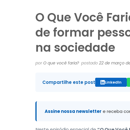
O Que Você Fari
de formar pess
na sociedade
por
O que você faria?
postado
22 de março de
Compartilhe este post
LinkedIn
Assine nossa newsletter
e receba co
Neste episódio especial de
“O Que Você F