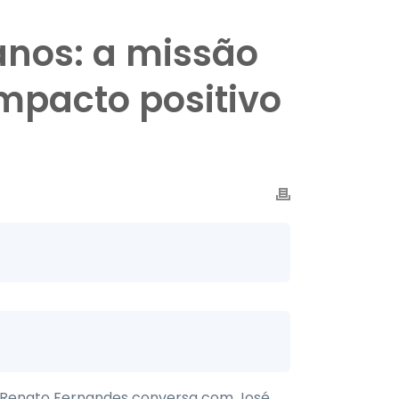
anos: a missão
mpacto positivo
r Renato Fernandes conversa com José