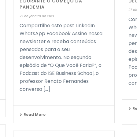
E DURANTE O COMEÇO DA
DE
PANDEMIA
27 de
27 de janeiro de 2021
Com
Compartilhe este post LinkedIn
Wha
WhatsApp Facebook Assine nossa
new
newsletter e receba conteúdos
pen
pensados para o seu
des
desenvolvimento. No segundo
epi
episódio de “O Que Você Faria?”, o
Pod
Podcast do ISE Business School, o
pro
professor Renato Fernandes
con
conversa [...]
R
Read More