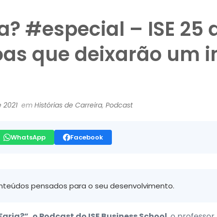
a? #especial – ISE 25 
oas que deixarão um i
 2021
em
Histórias de Carreira
,
Podcast
WhatsApp
Facebook
nteúdos pensados para o seu desenvolvimento.
aria?”, o Podcast do ISE Business School
, o professo