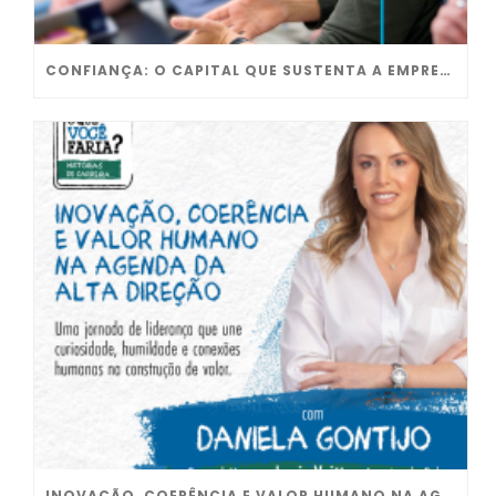
CONFIANÇA: O CAPITAL QUE SUSTENTA A EMPRESA
INOVAÇÃO, COERÊNCIA E VALOR HUMANO NA AGENDA DA ALTA DIREÇÃO | HISTÓRIAS DE CARREIRA COM DANIELA GONTIJO