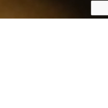
Compartilhe este post
LinkedIn
WhatsApp
Facebook
Assine nossa newsletter
e receba conteúdos
pensados para o seu desenvolvimento.
Liderar é, em grande medida, exercer influência.
O poder organizacional permite mobilizar pessoas e