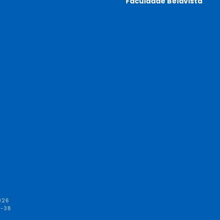
Faculdade Belavista
026
1-38