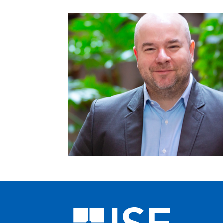
Oscar Simões
Diretor e Professor dos
Departamentos de Economia e
Direção Financeira, além de
professor do Departamento de
Direção Geral
Ver mais